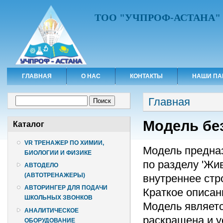
ТОО "УЧПРОФ-АСТАНА"
ГЛАВНАЯ
О НАС
КОНТАКТЫ
НАШИ ПА
Вы здесь
Форма поиска
Главная
Поиск
Модель бе
Каталог
VR ТРЕНАЖЕР ПО ХИМИИ,
Модель предназ
БИОЛОГИИ И ФИЗИКЕ
по разделу 'Жи
АВТОДЕЛО
(АВТОТРЕНАЖЕРЫ)
внутреннее стр
АВТОРИНГЕР ДЛЯ ПОДАЧИ
Краткое описан
ШКОЛЬНЫХ ЗВОНКОВ
Модель являетс
АНАЛИТИЧЕСКОЕ
раскрашена и у
ОБОРУДОВАНИЕ