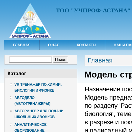
ТОО "УЧПРОФ-АСТАНА"
ГЛАВНАЯ
О НАС
КОНТАКТЫ
НАШИ ПА
Вы здесь
Форма поиска
Главная
Поиск
Модель ст
Каталог
VR ТРЕНАЖЕР ПО ХИМИИ,
Назначение по
БИОЛОГИИ И ФИЗИКЕ
Модель предназ
АВТОДЕЛО
(АВТОТРЕНАЖЕРЫ)
по разделу 'Рас
АВТОРИНГЕР ДЛЯ ПОДАЧИ
биология', тем
ШКОЛЬНЫХ ЗВОНКОВ
в разрезе и пок
АНАЛИТИЧЕСКОЕ
и палисадный м
ОБОРУДОВАНИЕ