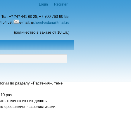
Login
Register
+7 700 760 90 85
Тел:
+7 747 441 60 25,
,
4 54 59,
e-mail: u
chprof-astana@mail.ru
(количество в заказе от 10 шт.)
огии по разделу «Растения», теме
10 раз.
ять тычинок из них девять
тью сросшимися чашелистиками.