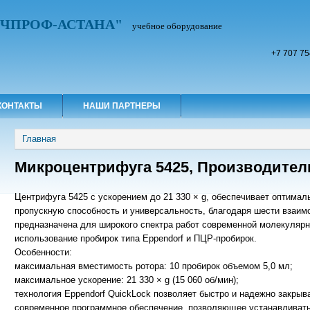
УЧПРОФ-АСТАНА"
учебное оборудование
+7 707 75
КОНТАКТЫ
НАШИ ПАРТНЕРЫ
Вы здесь
Главная
Микроцентрифуга 5425, Производитель
Центрифуга 5425 с ускорением до 21 330 × g, обеспечивает оптимал
пропускную способность и универсальность, благодаря шести взаи
предназначена для широкого спектра работ современной молекуляр
использование пробирок типа Eppendorf и ПЦР-пробирок.
Особенности:
максимальная вместимость ротора: 10 пробирок объемом 5,0 мл;
максимальное ускорение: 21 330 × g (15 060 об/мин);
технология Eppendorf QuickLock позволяет быстро и надежно закрыв
современное программное обеспечение, позволяющее устанавливать