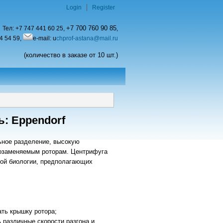
Login
Register
+7 700 760 90 85
Тел:
+7 747 441 60 25,
,
4 54 59,
e-mail: u
chprof-astana@mail.ru
(количество в заказе от 10 шт.)
: Eppendorf
ьное разделение, высокую
мозаменяемым роторам. Центрифуга
ной биологии, предполагающих
ать крышку ротора;
 различные скорости разгона и