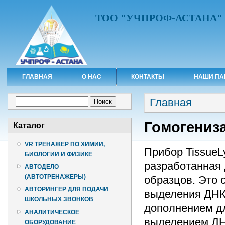
ТОО "УЧПРОФ-АСТАНА"
ГЛАВНАЯ
О НАС
КОНТАКТЫ
НАШИ ПА
Вы здесь
Форма поиска
Главная
Поиск
Гомогениза
Каталог
VR ТРЕНАЖЕР ПО ХИМИИ,
Прибор TissueL
БИОЛОГИИ И ФИЗИКЕ
разработанная 
АВТОДЕЛО
(АВТОТРЕНАЖЕРЫ)
образцов. Это 
АВТОРИНГЕР ДЛЯ ПОДАЧИ
выделения ДНК 
ШКОЛЬНЫХ ЗВОНКОВ
дополнением д
АНАЛИТИЧЕСКОЕ
выделением ДН
ОБОРУДОВАНИЕ