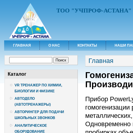
ТОО "УЧПРОФ-АСТАНА"
ГЛАВНАЯ
О НАС
КОНТАКТЫ
НАШИ ПА
Вы здесь
Форма поиска
Главная
Поиск
Гомогениза
Каталог
Производи
VR ТРЕНАЖЕР ПО ХИМИИ,
БИОЛОГИИ И ФИЗИКЕ
Прибор PowerLy
АВТОДЕЛО
(АВТОТРЕНАЖЕРЫ)
гомогенизации 
АВТОРИНГЕР ДЛЯ ПОДАЧИ
металлических,
ШКОЛЬНЫХ ЗВОНКОВ
Одновременно 
АНАЛИТИЧЕСКОЕ
пробирках объе
ОБОРУДОВАНИЕ