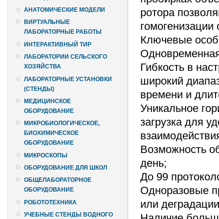
ротора позволя
АНАТОМИЧЕСКИЕ МОДЕЛИ
ВИРТУАЛЬНЫЕ
гомогенизации 
ЛАБОРАТОРНЫЕ РАБОТЫ
Ключевые особе
ИНТЕРАКТИВНЫЙ ТИР
Одновременная 
ЛАБОРАТОРИИ СЕЛЬСКОГО
Гибкость в нас
ХОЗЯЙСТВА
широкий диапаз
ЛАБОРАТОРНЫЕ УСТАНОВКИ
(СТЕНДЫ)
времени и длит
МЕДИЦИНСКОЕ
Уникальное гор
ОБОРУДОВАНИЕ
загрузка для у
МИКРОБИОЛОГИЧЕСКОЕ,
взаимодействия
БИОХИМИЧЕСКОЕ
ОБОРУДОВАНИЕ
Возможность об
МИКРОСКОПЫ
день;
ОБОРУДОВАНИЕ ДЛЯ ШКОЛ
До 99 протокол
ОБЩЕЛАБОРАТОРНОЕ
Одноразовые п
ОБОРУДОВАНИЕ
или деградации
РОБОТОТЕХНИКА
УЧЕБНЫЕ СТЕНДЫ ВОДНОГО
Наличие большо