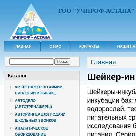
ТОО "УЧПРОФ-АСТАНА"
ГЛАВНАЯ
О НАС
КОНТАКТЫ
НАШИ ПА
Вы здесь
Форма поиска
Главная
Поиск
Шейкер-инк
Каталог
VR ТРЕНАЖЕР ПО ХИМИИ,
Шейкеры-инкуба
БИОЛОГИИ И ФИЗИКЕ
инкубации бакт
АВТОДЕЛО
(АВТОТРЕНАЖЕРЫ)
водорослей, те
АВТОРИНГЕР ДЛЯ ПОДАЧИ
питательных ср
ШКОЛЬНЫХ ЗВОНКОВ
исследования б
АНАЛИТИЧЕСКОЕ
питания. Сери
ОБОРУДОВАНИЕ