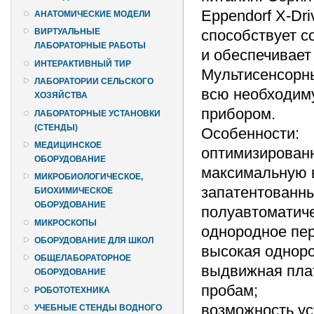
Eppendorf X-Dr
АНАТОМИЧЕСКИЕ МОДЕЛИ
способствует с
ВИРТУАЛЬНЫЕ
ЛАБОРАТОРНЫЕ РАБОТЫ
и обеспечивает
ИНТЕРАКТИВНЫЙ ТИР
Мультисенсорн
ЛАБОРАТОРИИ СЕЛЬСКОГО
всю необходим
ХОЗЯЙСТВА
прибором.
ЛАБОРАТОРНЫЕ УСТАНОВКИ
(СТЕНДЫ)
Особенности:
МЕДИЦИНСКОЕ
оптимизированн
ОБОРУДОВАНИЕ
максимальную 
МИКРОБИОЛОГИЧЕСКОЕ,
запатентованны
БИОХИМИЧЕСКОЕ
ОБОРУДОВАНИЕ
полуавтоматиче
МИКРОСКОПЫ
однородное пе
ОБОРУДОВАНИЕ ДЛЯ ШКОЛ
высокая одноро
ОБЩЕЛАБОРАТОРНОЕ
выдвижная пла
ОБОРУДОВАНИЕ
пробам;
РОБОТОТЕХНИКА
возможность ус
УЧЕБНЫЕ СТЕНДЫ ВОДНОГО