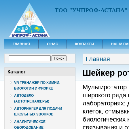
ТОО "УЧПРОФ-АСТАНА"
ГЛАВНАЯ
О НАС
КОНТАКТЫ
НАШИ ПА
Вы здесь
Форма поиска
Главная
Поиск
Шейкер рот
Каталог
VR ТРЕНАЖЕР ПО ХИМИИ,
Мультиротатор 
БИОЛОГИИ И ФИЗИКЕ
широкого ряда 
АВТОДЕЛО
(АВТОТРЕНАЖЕРЫ)
лабораториях: 
АВТОРИНГЕР ДЛЯ ПОДАЧИ
клеток, отмывки
ШКОЛЬНЫХ ЗВОНКОВ
биологических 
АНАЛИТИЧЕСКОЕ
связывания и о
ОБОРУДОВАНИЕ