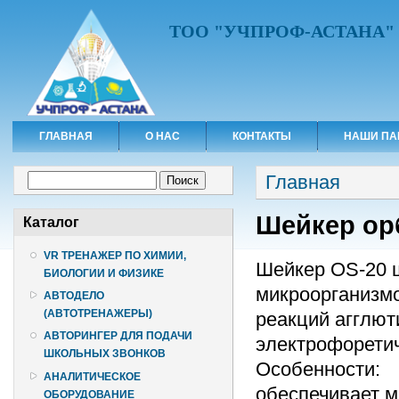
ТОО "УЧПРОФ-АСТАНА"
ГЛАВНАЯ
О НАС
КОНТАКТЫ
НАШИ ПА
Вы здесь
Форма поиска
Главная
Поиск
Шейкер ор
Каталог
VR ТРЕНАЖЕР ПО ХИМИИ,
Шейкер OS-20 
БИОЛОГИИ И ФИЗИКЕ
микроорганизмо
АВТОДЕЛО
(АВТОТРЕНАЖЕРЫ)
реакций агглют
АВТОРИНГЕР ДЛЯ ПОДАЧИ
электрофоретич
ШКОЛЬНЫХ ЗВОНКОВ
Особенности:
АНАЛИТИЧЕСКОЕ
обеспечивает м
ОБОРУДОВАНИЕ