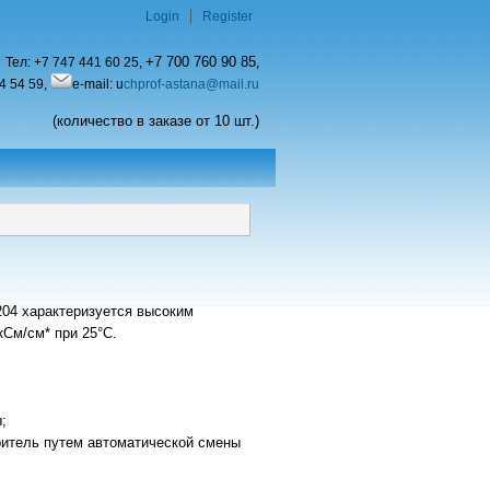
Login
Register
+7 700 760 90 85
Тел:
+7 747 441 60 25,
,
4 54 59,
e-mail: u
chprof-astana@mail.ru
(количество в заказе от 10 шт.)
04 характеризуется высоким
кСм/см* при 25°C.
;
ритель путем автоматической смены