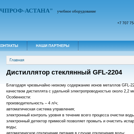
УЧПРОФ-АСТАНА"
учебное оборудование
+7 707 75
КОНТАКТЫ
НАШИ ПАРТНЕРЫ
Вы здесь
Главная
Дистиллятор стеклянный GFL-2204
Благодаря чрезвычайно низкому содержанию ионов металлов GFL-22
качеством дистиллята с удельной электропроводностью около 2,2 м
Особенности:
производительность – 4 л/ч;
автоматическая система управления;
электронный контроль уровня в течение всего процесса очистки воды
электронный детектор примесей позволяет промыть и очистить испа
воды;
автоматическое отключение питания в случае отключения воды;