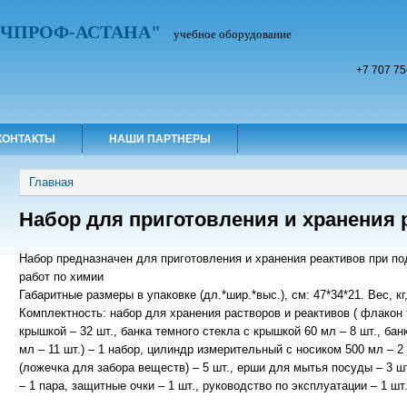
УЧПРОФ-АСТАНА"
учебное оборудование
+7 707 75
КОНТАКТЫ
НАШИ ПАРТНЕРЫ
Вы здесь
Главная
Набор для приготовления и хранения 
Набор предназначен для приготовления и хранения реактивов при по
работ по химии
Габаритные размеры в упаковке (дл.*шир.*выс.), см: 47*34*21. Вес, кг,
Комплектность: набор для хранения растворов и реактивов ( флакон 
крышкой – 32 шт., банка темного стекла с крышкой 60 мл – 8 шт., б
мл – 11 шт.) – 1 набор, цилиндр измерительный с носиком 500 мл – 2 
(ложечка для забора веществ) – 5 шт., ерши для мытья посуды – 3 шт
– 1 пара, защитные очки – 1 шт., руководство по эксплуатации – 1 шт