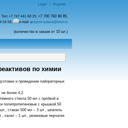
Login
Register
+7 700 760 90 85
Тел:
+7 747 441 60 25,
,
4 54 59,
e-mail: u
chprof-astana@mail.ru
(количество в заказе от 10 шт.)
реактивов по химии
дготовке и проведении лабораторных
 не более 4,2.
темного стекла 50 мл с пробкой и
анки полипропиленовые с крышкой 50
шт., стакан 500 мл – 3 шт., шпатель
., халат – 1 шт., резиновые перчатки
.