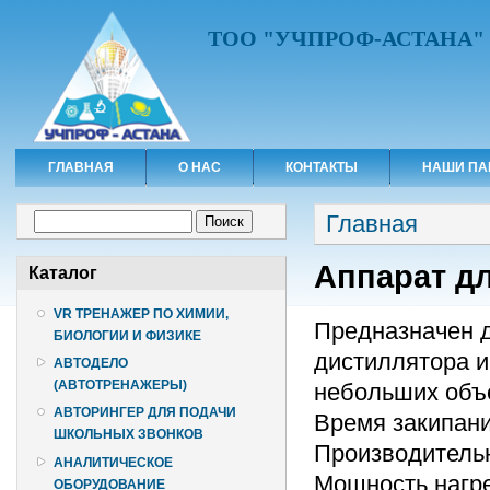
ТОО "УЧПРОФ-АСТАНА"
ГЛАВНАЯ
О НАС
КОНТАКТЫ
НАШИ ПА
Вы здесь
Форма поиска
Главная
Поиск
Аппарат дл
Каталог
VR ТРЕНАЖЕР ПО ХИМИИ,
Предназначен 
БИОЛОГИИ И ФИЗИКЕ
дистиллятора и
АВТОДЕЛО
(АВТОТРЕНАЖЕРЫ)
небольших объе
АВТОРИНГЕР ДЛЯ ПОДАЧИ
Время закипани
ШКОЛЬНЫХ ЗВОНКОВ
Производительно
АНАЛИТИЧЕСКОЕ
Мощность нагре
ОБОРУДОВАНИЕ