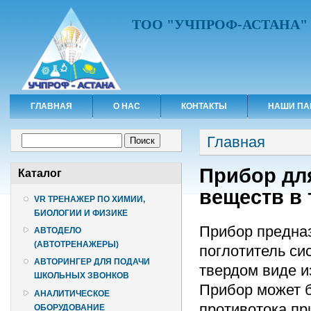
ТОО "УЧПРОФ-АСТАНА"
ГЛАВНАЯ
О НАС
КОНТАКТЫ
НАШИ ПА
Вы здесь
Форма поиска
Главная
Поиск
Прибор дл
Каталог
веществ в
VR ТРЕНАЖЕР ПО ХИМИИ,
БИОЛОГИИ И ФИЗИКЕ
Прибор предназ
АВТОДЕЛО
(АВТОТРЕНАЖЕРЫ)
поглотитель си
АВТОРИНГЕР ДЛЯ ПОДАЧИ
твердом виде и
ШКОЛЬНЫХ ЗВОНКОВ
Прибор может 
АНАЛИТИЧЕСКОЕ
противотока пр
ОБОРУДОВАНИЕ