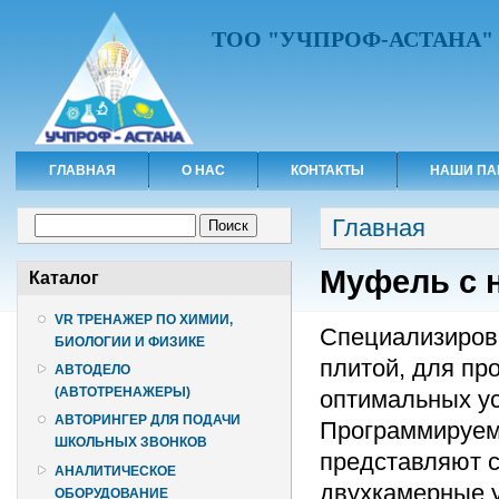
ТОО "УЧПРОФ-АСТАНА"
ГЛАВНАЯ
О НАС
КОНТАКТЫ
НАШИ ПА
Вы здесь
Форма поиска
Главная
Поиск
Муфель с 
Каталог
VR ТРЕНАЖЕР ПО ХИМИИ,
Специализиров
БИОЛОГИИ И ФИЗИКЕ
плитой, для пр
АВТОДЕЛО
(АВТОТРЕНАЖЕРЫ)
оптимальных у
АВТОРИНГЕР ДЛЯ ПОДАЧИ
Программируем
ШКОЛЬНЫХ ЗВОНКОВ
представляют 
АНАЛИТИЧЕСКОЕ
двухкамерные у
ОБОРУДОВАНИЕ