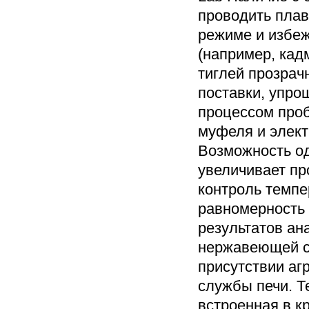
проводить пла
режиме и избе
(например, кад
тиглей прозрач
поставки, упро
процессом проб
муфеля и элект
Возможность о
увеличивает пр
контроль темпе
равномерность
результатов ан
нержавеющей ст
присутствии аг
службы печи. Т
встроенная в к