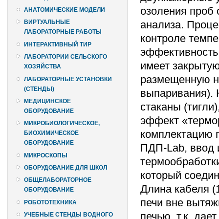
озоления проб 
АНАТОМИЧЕСКИЕ МОДЕЛИ
анализа. Проце
ВИРТУАЛЬНЫЕ
ЛАБОРАТОРНЫЕ РАБОТЫ
контроле темпе
ИНТЕРАКТИВНЫЙ ТИР
эффективность 
ЛАБОРАТОРИИ СЕЛЬСКОГО
имеет закрытую
ХОЗЯЙСТВА
размещенную на
ЛАБОРАТОРНЫЕ УСТАНОВКИ
(СТЕНДЫ)
выпаривания). 
МЕДИЦИНСКОЕ
стаканы (тигл
ОБОРУДОВАНИЕ
эффект «термор
МИКРОБИОЛОГИЧЕСКОЕ,
комплектацию п
БИОХИМИЧЕСКОЕ
ОБОРУДОВАНИЕ
ПДП-Lab, ввод 
МИКРОСКОПЫ
термообработк
ОБОРУДОВАНИЕ ДЛЯ ШКОЛ
который соедин
ОБЩЕЛАБОРАТОРНОЕ
Длина кабеля (
ОБОРУДОВАНИЕ
печи вне вытяж
РОБОТОТЕХНИКА
печью, т.к. да
УЧЕБНЫЕ СТЕНДЫ ВОДНОГО