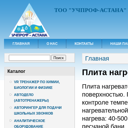
ТОО "УЧПРОФ-АСТАНА"
ГЛАВНАЯ
О НАС
КОНТАКТЫ
НАШИ ПА
Вы здесь
Форма поиска
Главная
Поиск
Плита наг
Каталог
VR ТРЕНАЖЕР ПО ХИМИИ,
Плита нагреват
БИОЛОГИИ И ФИЗИКЕ
поверхностью. 
АВТОДЕЛО
(АВТОТРЕНАЖЕРЫ)
контроле темпе
АВТОРИНГЕР ДЛЯ ПОДАЧИ
нагревательной
ШКОЛЬНЫХ ЗВОНКОВ
нагрева: 40-50
АНАЛИТИЧЕСКОЕ
песчаной бани.
ОБОРУДОВАНИЕ