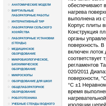
обеспечивают в
АНАТОМИЧЕСКИЕ МОДЕЛИ
нагрева поверх
ВИРТУАЛЬНЫЕ
ЛАБОРАТОРНЫЕ РАБОТЫ
выполнена из с
ИНТЕРАКТИВНЫЙ ТИР
Корпус плиты в
ЛАБОРАТОРИИ СЕЛЬСКОГО
Конструкция пл
ХОЗЯЙСТВА
органы управле
ЛАБОРАТОРНЫЕ УСТАНОВКИ
(СТЕНДЫ)
поверхность. В
МЕДИЦИНСКОЕ
включен лоток 
ОБОРУДОВАНИЕ
соответствует 
МИКРОБИОЛОГИЧЕСКОЕ,
регламентов Та
БИОХИМИЧЕСКОЕ
ОБОРУДОВАНИЕ
020/2011 Диапа
МИКРОСКОПЫ
поверхности, °
ОБОРУДОВАНИЕ ДЛЯ ШКОЛ
°С ±1 Неравном
ОБЩЕЛАБОРАТОРНОЕ
время выполнен
ОБОРУДОВАНИЕ
нагревательно
РОБОТОТЕХНИКА
изоляции цепей
УЧЕБНЫЕ СТЕНДЫ ВОДНОГО