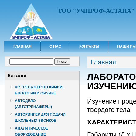
ТОО "УЧПРОФ-АСТАНА"
ГЛАВНАЯ
О НАС
КОНТАКТЫ
НАШИ ПА
Вы здесь
Форма поиска
Главная
Поиск
ЛАБОРАТО
Каталог
ИЗУЧЕНИЮ
VR ТРЕНАЖЕР ПО ХИМИИ,
БИОЛОГИИ И ФИЗИКЕ
Изучение проц
АВТОДЕЛО
(АВТОТРЕНАЖЕРЫ)
твердого тела
АВТОРИНГЕР ДЛЯ ПОДАЧИ
ХАРАКТЕРИС
ШКОЛЬНЫХ ЗВОНКОВ
АНАЛИТИЧЕСКОЕ
Габариты (Д х 
ОБОРУДОВАНИЕ