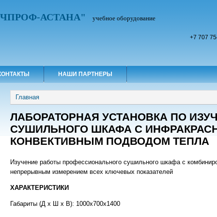
УЧПРОФ-АСТАНА"
учебное оборудование
+7 707 75
КОНТАКТЫ
НАШИ ПАРТНЕРЫ
Вы здесь
Главная
ЛАБОРАТОРНАЯ УСТАНОВКА ПО ИЗУ
СУШИЛЬНОГО ШКАФА С ИНФРАКРАС
КОНВЕКТИВНЫМ ПОДВОДОМ ТЕПЛА
Изучение работы профессионального сушильного шкафа с комбинир
непрерывным измерением всех ключевых показателей
ХАРАКТЕРИСТИКИ
Габариты (Д х Ш х В): 1000x700x1400