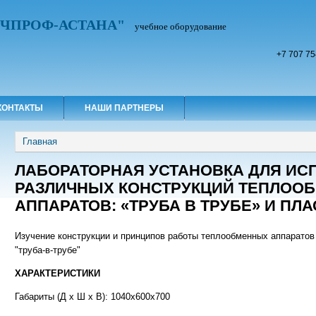
УЧПРОФ-АСТАНА"
учебное оборудование
+7 707 75
КОНТАКТЫ
НАШИ ПАРТНЕРЫ
Вы здесь
Главная
ЛАБОРАТОРНАЯ УСТАНОВКА ДЛЯ ИС
РАЗЛИЧНЫХ КОНСТРУКЦИЙ ТЕПЛОО
АППАРАТОВ: «ТРУБА В ТРУБЕ» И ПЛ
Изучение конструкции и принципов работы теплообменных аппаратов 
"труба-в-трубе"
ХАРАКТЕРИСТИКИ
Габариты (Д х Ш х В): 1040x600x700