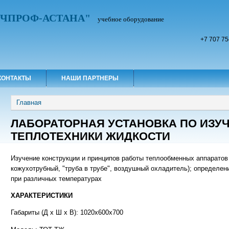
УЧПРОФ-АСТАНА"
учебное оборудование
+7 707 75
КОНТАКТЫ
НАШИ ПАРТНЕРЫ
Вы здесь
Главная
ЛАБОРАТОРНАЯ УСТАНОВКА ПО ИЗУ
ТЕПЛОТЕХНИКИ ЖИДКОСТИ
Изучение конструкции и принципов работы теплообменных аппаратов 
кожухотрубный, "труба в трубе", воздушный охладитель); определен
при различных температурах
ХАРАКТЕРИСТИКИ
Габариты (Д х Ш х В): 1020x600x700