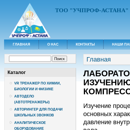
ТОО "УЧПРОФ-АСТАНА"
ГЛАВНАЯ
О НАС
КОНТАКТЫ
НАШИ ПА
Вы здесь
Форма поиска
Главная
Поиск
ЛАБОРАТО
Каталог
ИЗУЧЕНИ
VR ТРЕНАЖЕР ПО ХИМИИ,
КОМПРЕС
БИОЛОГИИ И ФИЗИКЕ
АВТОДЕЛО
(АВТОТРЕНАЖЕРЫ)
Изучение проце
АВТОРИНГЕР ДЛЯ ПОДАЧИ
основных харак
ШКОЛЬНЫХ ЗВОНКОВ
давление внутр
АНАЛИТИЧЕСКОЕ
ОБОРУДОВАНИЕ