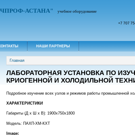
УЧПРОФ-АСТАНА"
учебное оборудование
+7 707 75
КОНТАКТЫ
НАШИ ПАРТНЕРЫ
Вы здесь
Главная
ЛАБОРАТОРНАЯ УСТАНОВКА ПО ИЗУ
КРИОГЕННОЙ И ХОЛОДИЛЬНОЙ ТЕХН
Подробное изучение всех узлов и режимов работы промышленной х
ХАРАКТЕРИСТИКИ
Габариты (Д х Ш х В): 1900х750х1800
Модель: ПАХП-ХМ-КХТ
Image: