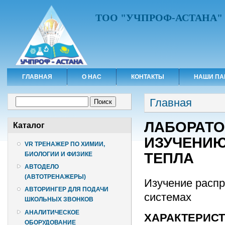
ТОО "УЧПРОФ-АСТАНА"
ГЛАВНАЯ
О НАС
КОНТАКТЫ
НАШИ ПА
Вы здесь
Форма поиска
Главная
Поиск
ЛАБОРАТО
Каталог
ИЗУЧЕНИЮ
VR ТРЕНАЖЕР ПО ХИМИИ,
ТЕПЛА
БИОЛОГИИ И ФИЗИКЕ
АВТОДЕЛО
(АВТОТРЕНАЖЕРЫ)
Изучение распр
АВТОРИНГЕР ДЛЯ ПОДАЧИ
системах
ШКОЛЬНЫХ ЗВОНКОВ
АНАЛИТИЧЕСКОЕ
ХАРАКТЕРИС
ОБОРУДОВАНИЕ