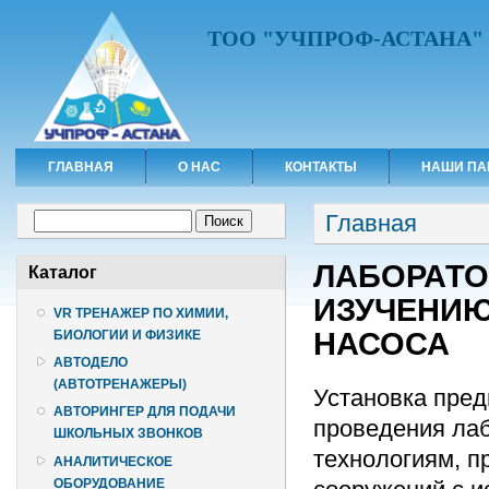
ТОО "УЧПРОФ-АСТАНА"
ГЛАВНАЯ
О НАС
КОНТАКТЫ
НАШИ ПА
Вы здесь
Форма поиска
Главная
Поиск
ЛАБОРАТО
Каталог
ИЗУЧЕНИЮ
VR ТРЕНАЖЕР ПО ХИМИИ,
НАСОСА
БИОЛОГИИ И ФИЗИКЕ
АВТОДЕЛО
(АВТОТРЕНАЖЕРЫ)
Установка пред
АВТОРИНГЕР ДЛЯ ПОДАЧИ
проведения ла
ШКОЛЬНЫХ ЗВОНКОВ
технологиям, 
АНАЛИТИЧЕСКОЕ
ОБОРУДОВАНИЕ