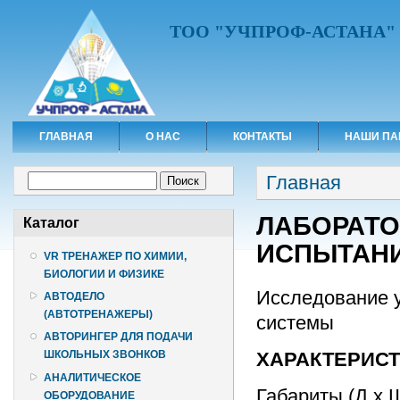
ТОО "УЧПРОФ-АСТАНА"
ГЛАВНАЯ
О НАС
КОНТАКТЫ
НАШИ ПА
Вы здесь
Форма поиска
Главная
Поиск
ЛАБОРАТО
Каталог
ИСПЫТАН
VR ТРЕНАЖЕР ПО ХИМИИ,
БИОЛОГИИ И ФИЗИКЕ
Исследование 
АВТОДЕЛО
(АВТОТРЕНАЖЕРЫ)
системы
АВТОРИНГЕР ДЛЯ ПОДАЧИ
ХАРАКТЕРИС
ШКОЛЬНЫХ ЗВОНКОВ
АНАЛИТИЧЕСКОЕ
Габариты (Д х 
ОБОРУДОВАНИЕ