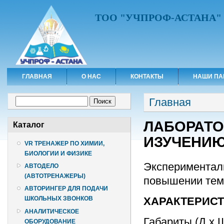
ТОО "УЧПРОФ-АСТАНА"
ГЛАВНАЯ
О НАС
КОНТАКТЫ
НАШИ ПА
Вы здесь
Форма поиска
Главная
Поиск
ЛАБОРАТО
Каталог
ИЗУЧЕНИЮ
VR ТРЕНАЖЕР ПО ХИМИИ,
БИОЛОГИИ И ФИЗИКЕ
Экспериментал
АВТОДЕЛО
(АВТОТРЕНАЖЕРЫ)
повышении тем
АВТОРИНГЕР ДЛЯ ПОДАЧИ
ХАРАКТЕРИС
ШКОЛЬНЫХ ЗВОНКОВ
АНАЛИТИЧЕСКОЕ
Габариты (Д х 
ОБОРУДОВАНИЕ