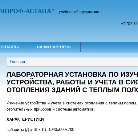
УЧПРОФ-АСТАНА"
учебное оборудование
+7 707 75
КОНТАКТЫ
НАШИ ПАРТНЕРЫ
Вы здесь
Главная
ЛАБОРАТОРНАЯ УСТАНОВКА ПО ИЗУ
УСТРОЙСТВА, РАБОТЫ И УЧЕТА В С
ОТОПЛЕНИЯ ЗДАНИЙ С ТЕПЛЫМ ПОЛ
Изучение устройства и учета в системах отопления с теплым полом.
отопительных приборов и системы автоматики.
ХАРАКТЕРИСТИКИ
Габариты (Д х Ш х В): 1040x600x700