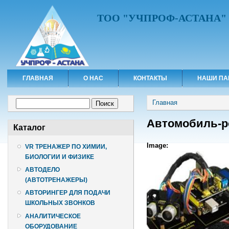
ТОО "УЧПРОФ-АСТАНА"
ГЛАВНАЯ
О НАС
КОНТАКТЫ
НАШИ ПА
Вы здесь
Форма поиска
Главная
Поиск
Автомобиль-р
Каталог
Image:
VR ТРЕНАЖЕР ПО ХИМИИ,
БИОЛОГИИ И ФИЗИКЕ
АВТОДЕЛО
(АВТОТРЕНАЖЕРЫ)
АВТОРИНГЕР ДЛЯ ПОДАЧИ
ШКОЛЬНЫХ ЗВОНКОВ
АНАЛИТИЧЕСКОЕ
ОБОРУДОВАНИЕ