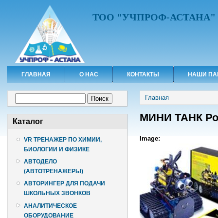
ТОО "УЧПРОФ-АСТАНА"
ГЛАВНАЯ
О НАС
КОНТАКТЫ
НАШИ ПА
Вы здесь
Форма поиска
Главная
Поиск
МИНИ ТАНК Ро
Каталог
Image:
VR ТРЕНАЖЕР ПО ХИМИИ,
БИОЛОГИИ И ФИЗИКЕ
АВТОДЕЛО
(АВТОТРЕНАЖЕРЫ)
АВТОРИНГЕР ДЛЯ ПОДАЧИ
ШКОЛЬНЫХ ЗВОНКОВ
АНАЛИТИЧЕСКОЕ
ОБОРУДОВАНИЕ