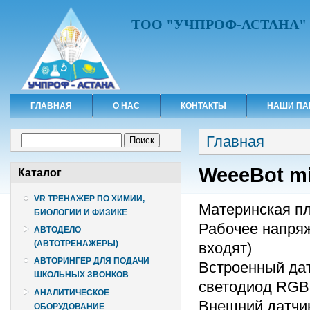
ТОО "УЧПРОФ-АСТАНА"
ГЛАВНАЯ
О НАС
КОНТАКТЫ
НАШИ ПА
Вы здесь
Форма поиска
Главная
Поиск
WeeeBot mi
Каталог
VR ТРЕНАЖЕР ПО ХИМИИ,
Материнская пл
БИОЛОГИИ И ФИЗИКЕ
Рабочее напряж
АВТОДЕЛО
(АВТОТРЕНАЖЕРЫ)
входят)
АВТОРИНГЕР ДЛЯ ПОДАЧИ
Встроенный дат
ШКОЛЬНЫХ ЗВОНКОВ
светодиод RGB,
АНАЛИТИЧЕСКОЕ
Внешний датчик
ОБОРУДОВАНИЕ