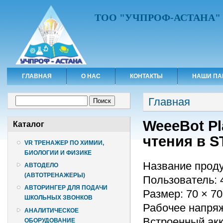
ТОО "УЧПРОФ-АСТАНА"
ГЛАВНАЯ
О НАС
КОНТАКТЫ
НАШИ ПА
Вы здесь
Форма поиска
Главная
Поиск
WeeeBot Pl
Каталог
чтения в S
VR ТРЕНАЖЕР ПО ХИМИИ,
БИОЛОГИИ И ФИЗИКЕ
Название проду
АВТОДЕЛО
(АВТОТРЕНАЖЕРЫ)
Пользователь: 
АВТОРИНГЕР ДЛЯ ПОДАЧИ
Размер: 70 × 70
ШКОЛЬНЫХ ЗВОНКОВ
Рабочее напряж
АНАЛИТИЧЕСКОЕ
Встроенный акк
ОБОРУДОВАНИЕ