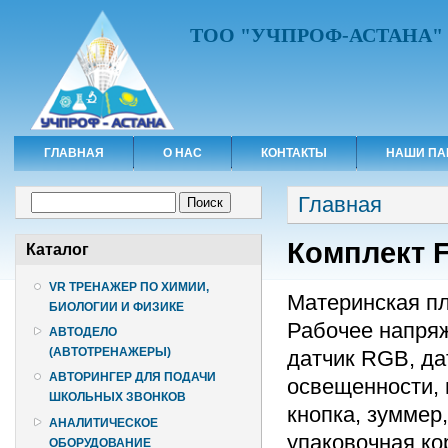
ТОО "УЧПРОФ-АСТАНА"
ГЛАВНАЯ
О НАС
КОНТАКТЫ
НАШИ ПА
Вы здесь
Форма поиска
Главная
Поиск
Комплект 
Каталог
VR ТРЕНАЖЕР ПО ХИМИИ,
Материнская пл
БИОЛОГИИ И ФИЗИКЕ
Рабочее напряже
АВТОДЕЛО
(АВТОТРЕНАЖЕРЫ)
датчик RGB, да
АВТОРИНГЕР ДЛЯ ПОДАЧИ
освещенности, 
ШКОЛЬНЫХ ЗВОНКОВ
кнопка, зуммер,
АНАЛИТИЧЕСКОЕ
упаковочная ко
ОБОРУДОВАНИЕ