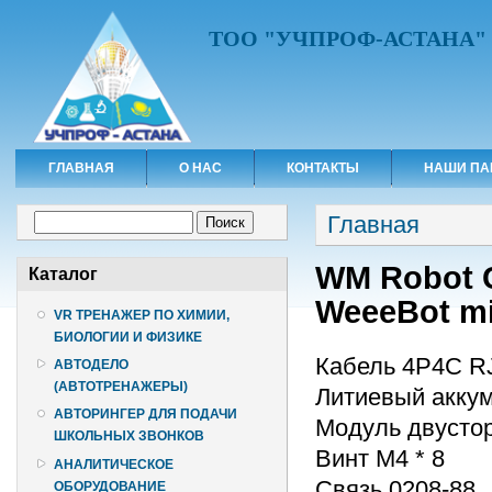
ТОО "УЧПРОФ-АСТАНА"
ГЛАВНАЯ
О НАС
КОНТАКТЫ
НАШИ ПА
Вы здесь
Форма поиска
Главная
Поиск
WM Robot C
Каталог
WeeeBot mi
VR ТРЕНАЖЕР ПО ХИМИИ,
БИОЛОГИИ И ФИЗИКЕ
Кабель 4P4C RJ
АВТОДЕЛО
(АВТОТРЕНАЖЕРЫ)
Литиевый аккум
АВТОРИНГЕР ДЛЯ ПОДАЧИ
Модуль двустор
ШКОЛЬНЫХ ЗВОНКОВ
Винт М4 * 8
АНАЛИТИЧЕСКОЕ
Связь 0208-88
ОБОРУДОВАНИЕ