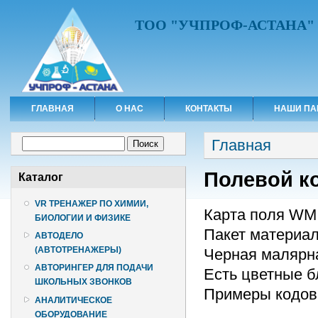
ТОО "УЧПРОФ-АСТАНА"
ГЛАВНАЯ
О НАС
КОНТАКТЫ
НАШИ ПА
Вы здесь
Форма поиска
Главная
Поиск
Полевой к
Каталог
VR ТРЕНАЖЕР ПО ХИМИИ,
Карта поля WM 
БИОЛОГИИ И ФИЗИКЕ
Пакет материал
АВТОДЕЛО
(АВТОТРЕНАЖЕРЫ)
Черная малярна
АВТОРИНГЕР ДЛЯ ПОДАЧИ
Есть цветные б
ШКОЛЬНЫХ ЗВОНКОВ
Примеры кодов
АНАЛИТИЧЕСКОЕ
ОБОРУДОВАНИЕ