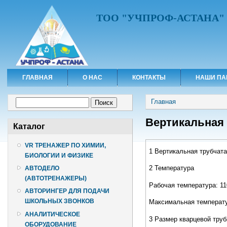
ТОО "УЧПРОФ-АСТАНА"
ГЛАВНАЯ
О НАС
КОНТАКТЫ
НАШИ ПА
Вы здесь
Форма поиска
Главная
Поиск
Вертикальная 
Каталог
VR ТРЕНАЖЕР ПО ХИМИИ,
1 Вертикальная трубчата
БИОЛОГИИ И ФИЗИКЕ
2 Температура
АВТОДЕЛО
(АВТОТРЕНАЖЕРЫ)
Рабочая температура: 11
АВТОРИНГЕР ДЛЯ ПОДАЧИ
ШКОЛЬНЫХ ЗВОНКОВ
Максимальная температу
АНАЛИТИЧЕСКОЕ
3 Размер кварцевой труб
ОБОРУДОВАНИЕ