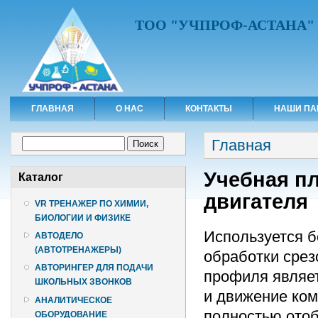
ТОО "УЧПРОФ-АСТАНА"
ГЛАВНАЯ
О НАС
КОНТАКТЫ
НАШИ ПА
Вы здесь
Форма поиска
Главная
Поиск
Учебная п
Каталог
двигателя
VR ТРЕНАЖЕР ПО ХИМИИ,
БИОЛОГИИ И ФИЗИКЕ
Используется б
АВТОДЕЛО
(АВТОТРЕНАЖЕРЫ)
обработки срез
АВТОРИНГЕР ДЛЯ ПОДАЧИ
профиля являет
ШКОЛЬНЫХ ЗВОНКОВ
и движение ком
АНАЛИТИЧЕСКОЕ
полностью отоб
ОБОРУДОВАНИЕ