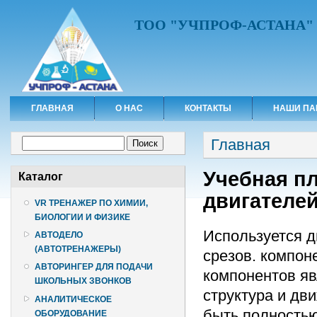
ТОО "УЧПРОФ-АСТАНА"
ГЛАВНАЯ
О НАС
КОНТАКТЫ
НАШИ ПА
Вы здесь
Форма поиска
Главная
Поиск
Учебная п
Каталог
двигателе
VR ТРЕНАЖЕР ПО ХИМИИ,
БИОЛОГИИ И ФИЗИКЕ
Используется д
АВТОДЕЛО
(АВТОТРЕНАЖЕРЫ)
срезов. компо
АВТОРИНГЕР ДЛЯ ПОДАЧИ
компонентов яв
ШКОЛЬНЫХ ЗВОНКОВ
структура и дв
АНАЛИТИЧЕСКОЕ
быть полностью
ОБОРУДОВАНИЕ