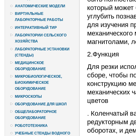
который может 
АНАТОМИЧЕСКИЕ МОДЕЛИ
ВИРТУАЛЬНЫЕ
углубить позна
ЛАБОРАТОРНЫЕ РАБОТЫ
для изучения п
ИНТЕРАКТИВНЫЙ ТИР
механического
ЛАБОРАТОРИИ СЕЛЬСКОГО
магнитолами, л
ХОЗЯЙСТВА
ЛАБОРАТОРНЫЕ УСТАНОВКИ
2.Функция
(СТЕНДЫ)
МЕДИЦИНСКОЕ
Для резки испо
ОБОРУДОВАНИЕ
сборе, чтобы 
МИКРОБИОЛОГИЧЕСКОЕ,
конструкцию ме
БИОХИМИЧЕСКОЕ
ОБОРУДОВАНИЕ
механических ч
МИКРОСКОПЫ
цветов
ОБОРУДОВАНИЕ ДЛЯ ШКОЛ
. Коленчатый в
ОБЩЕЛАБОРАТОРНОЕ
ОБОРУДОВАНИЕ
редукторным дв
РОБОТОТЕХНИКА
оборотах, и де
УЧЕБНЫЕ СТЕНДЫ ВОДНОГО