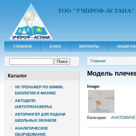
ТОО "УЧПРОФ-АСТАНА"
ГЛАВНАЯ
О НАС
КОНТАКТЫ
НАШИ ПА
Вы здесь
Форма поиска
Главная
Поиск
Модель плечев
Каталог
Image:
VR ТРЕНАЖЕР ПО ХИМИИ,
БИОЛОГИИ И ФИЗИКЕ
АВТОДЕЛО
(АВТОТРЕНАЖЕРЫ)
АВТОРИНГЕР ДЛЯ ПОДАЧИ
Категория:
АНАТОМИЧЕ
ШКОЛЬНЫХ ЗВОНКОВ
АНАЛИТИЧЕСКОЕ
ОБОРУДОВАНИЕ