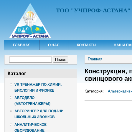
ТОО "УЧПРОФ-АСТАНА"
ГЛАВНАЯ
О НАС
КОНТАКТЫ
НАШИ ПА
Вы здесь
Форма поиска
Главная
Поиск
Конструкция, 
Каталог
свинцового а
VR ТРЕНАЖЕР ПО ХИМИИ,
БИОЛОГИИ И ФИЗИКЕ
Категория:
Альтернативн
АВТОДЕЛО
(АВТОТРЕНАЖЕРЫ)
АВТОРИНГЕР ДЛЯ ПОДАЧИ
ШКОЛЬНЫХ ЗВОНКОВ
АНАЛИТИЧЕСКОЕ
ОБОРУДОВАНИЕ