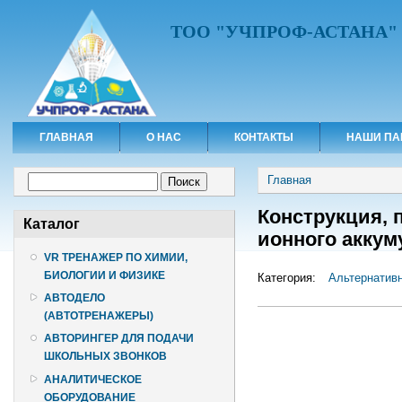
ТОО "УЧПРОФ-АСТАНА"
ГЛАВНАЯ
О НАС
КОНТАКТЫ
НАШИ ПА
Вы здесь
Форма поиска
Главная
Поиск
Конструкция, 
Каталог
ионного аккум
VR ТРЕНАЖЕР ПО ХИМИИ,
БИОЛОГИИ И ФИЗИКЕ
Категория:
Альтернативн
АВТОДЕЛО
(АВТОТРЕНАЖЕРЫ)
АВТОРИНГЕР ДЛЯ ПОДАЧИ
ШКОЛЬНЫХ ЗВОНКОВ
АНАЛИТИЧЕСКОЕ
ОБОРУДОВАНИЕ