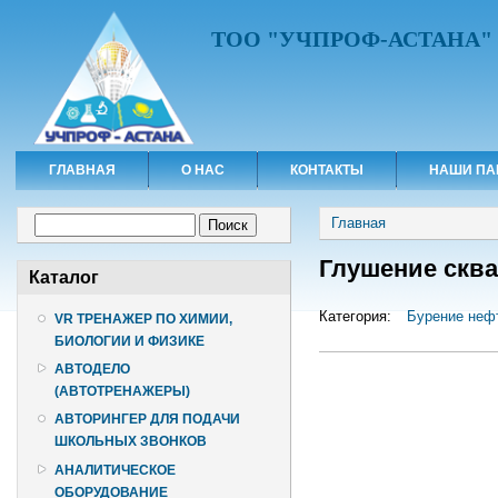
ТОО "УЧПРОФ-АСТАНА"
ГЛАВНАЯ
О НАС
КОНТАКТЫ
НАШИ ПА
Вы здесь
Форма поиска
Главная
Поиск
Глушение скв
Каталог
Категория:
Бурение неф
VR ТРЕНАЖЕР ПО ХИМИИ,
БИОЛОГИИ И ФИЗИКЕ
АВТОДЕЛО
(АВТОТРЕНАЖЕРЫ)
АВТОРИНГЕР ДЛЯ ПОДАЧИ
ШКОЛЬНЫХ ЗВОНКОВ
АНАЛИТИЧЕСКОЕ
ОБОРУДОВАНИЕ