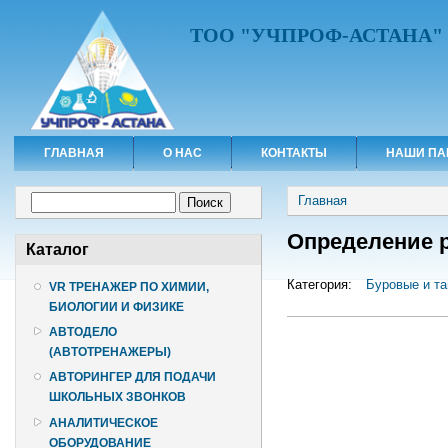
ТОО "УЧПРОФ-АСТАНА"
ГЛАВНАЯ
О НАС
КОНТАКТЫ
НАШИ ПА
Вы здесь
Форма поиска
Главная
Поиск
Определение р
Каталог
Категория:
Буровые и т
VR ТРЕНАЖЕР ПО ХИМИИ,
БИОЛОГИИ И ФИЗИКЕ
АВТОДЕЛО
(АВТОТРЕНАЖЕРЫ)
АВТОРИНГЕР ДЛЯ ПОДАЧИ
ШКОЛЬНЫХ ЗВОНКОВ
АНАЛИТИЧЕСКОЕ
ОБОРУДОВАНИЕ