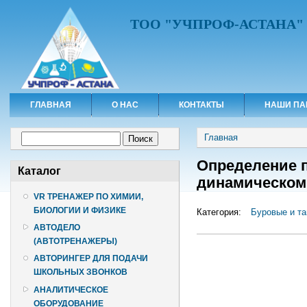
ТОО "УЧПРОФ-АСТАНА"
ГЛАВНАЯ
О НАС
КОНТАКТЫ
НАШИ ПА
Вы здесь
Форма поиска
Главная
Поиск
Определение п
Каталог
динамическом
VR ТРЕНАЖЕР ПО ХИМИИ,
БИОЛОГИИ И ФИЗИКЕ
Категория:
Буровые и т
АВТОДЕЛО
(АВТОТРЕНАЖЕРЫ)
АВТОРИНГЕР ДЛЯ ПОДАЧИ
ШКОЛЬНЫХ ЗВОНКОВ
АНАЛИТИЧЕСКОЕ
ОБОРУДОВАНИЕ