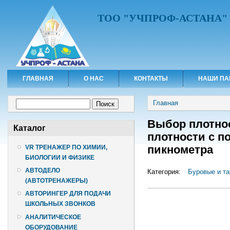
ТОО "УЧПРОФ-АСТАНА"
ГЛАВНАЯ
О НАС
КОНТАКТЫ
НАШИ ПА
Вы здесь
Форма поиска
Главная
Поиск
Выбор плотнос
Каталог
плотности с 
пикнометра
VR ТРЕНАЖЕР ПО ХИМИИ,
БИОЛОГИИ И ФИЗИКЕ
АВТОДЕЛО
Категория:
Буровые и т
(АВТОТРЕНАЖЕРЫ)
АВТОРИНГЕР ДЛЯ ПОДАЧИ
ШКОЛЬНЫХ ЗВОНКОВ
АНАЛИТИЧЕСКОЕ
ОБОРУДОВАНИЕ