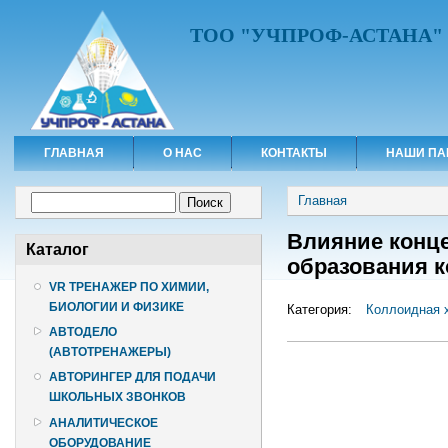
ТОО "УЧПРОФ-АСТАНА"
ГЛАВНАЯ
О НАС
КОНТАКТЫ
НАШИ ПА
Вы здесь
Форма поиска
Главная
Поиск
Влияние конц
Каталог
образования 
VR ТРЕНАЖЕР ПО ХИМИИ,
БИОЛОГИИ И ФИЗИКЕ
Категория:
Коллоидная 
АВТОДЕЛО
(АВТОТРЕНАЖЕРЫ)
АВТОРИНГЕР ДЛЯ ПОДАЧИ
ШКОЛЬНЫХ ЗВОНКОВ
АНАЛИТИЧЕСКОЕ
ОБОРУДОВАНИЕ