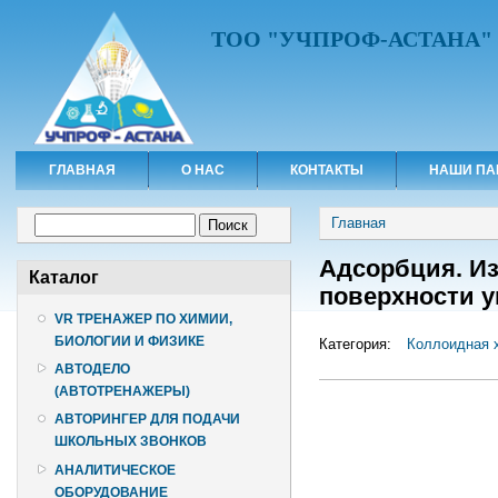
ТОО "УЧПРОФ-АСТАНА"
ГЛАВНАЯ
О НАС
КОНТАКТЫ
НАШИ ПА
Вы здесь
Форма поиска
Главная
Поиск
Адсорбция. Из
Каталог
поверхности у
VR ТРЕНАЖЕР ПО ХИМИИ,
БИОЛОГИИ И ФИЗИКЕ
Категория:
Коллоидная 
АВТОДЕЛО
(АВТОТРЕНАЖЕРЫ)
АВТОРИНГЕР ДЛЯ ПОДАЧИ
ШКОЛЬНЫХ ЗВОНКОВ
АНАЛИТИЧЕСКОЕ
ОБОРУДОВАНИЕ