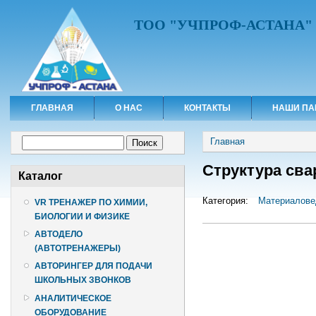
ТОО "УЧПРОФ-АСТАНА"
ГЛАВНАЯ
О НАС
КОНТАКТЫ
НАШИ ПА
Вы здесь
Форма поиска
Главная
Поиск
Структура св
Каталог
Категория:
Материалове
VR ТРЕНАЖЕР ПО ХИМИИ,
БИОЛОГИИ И ФИЗИКЕ
АВТОДЕЛО
(АВТОТРЕНАЖЕРЫ)
АВТОРИНГЕР ДЛЯ ПОДАЧИ
ШКОЛЬНЫХ ЗВОНКОВ
АНАЛИТИЧЕСКОЕ
ОБОРУДОВАНИЕ