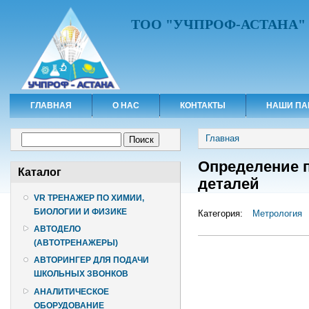
ТОО "УЧПРОФ-АСТАНА"
ГЛАВНАЯ
О НАС
КОНТАКТЫ
НАШИ ПА
Вы здесь
Форма поиска
Главная
Поиск
Определение 
Каталог
деталей
VR ТРЕНАЖЕР ПО ХИМИИ,
БИОЛОГИИ И ФИЗИКЕ
Категория:
Метрология
АВТОДЕЛО
(АВТОТРЕНАЖЕРЫ)
АВТОРИНГЕР ДЛЯ ПОДАЧИ
ШКОЛЬНЫХ ЗВОНКОВ
АНАЛИТИЧЕСКОЕ
ОБОРУДОВАНИЕ