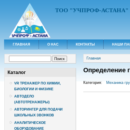
ТОО "УЧПРОФ-АСТАНА"
ГЛАВНАЯ
О НАС
КОНТАКТЫ
НАШИ ПА
Вы здесь
Форма поиска
Главная
Поиск
Определение г
Каталог
Категория:
Механика гру
VR ТРЕНАЖЕР ПО ХИМИИ,
БИОЛОГИИ И ФИЗИКЕ
АВТОДЕЛО
(АВТОТРЕНАЖЕРЫ)
АВТОРИНГЕР ДЛЯ ПОДАЧИ
ШКОЛЬНЫХ ЗВОНКОВ
АНАЛИТИЧЕСКОЕ
ОБОРУДОВАНИЕ