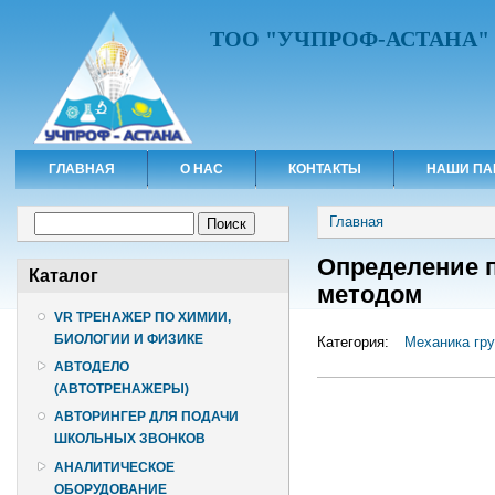
ТОО "УЧПРОФ-АСТАНА"
ГЛАВНАЯ
О НАС
КОНТАКТЫ
НАШИ ПА
Вы здесь
Форма поиска
Главная
Поиск
Определение п
Каталог
методом
VR ТРЕНАЖЕР ПО ХИМИИ,
БИОЛОГИИ И ФИЗИКЕ
Категория:
Механика гру
АВТОДЕЛО
(АВТОТРЕНАЖЕРЫ)
АВТОРИНГЕР ДЛЯ ПОДАЧИ
ШКОЛЬНЫХ ЗВОНКОВ
АНАЛИТИЧЕСКОЕ
ОБОРУДОВАНИЕ