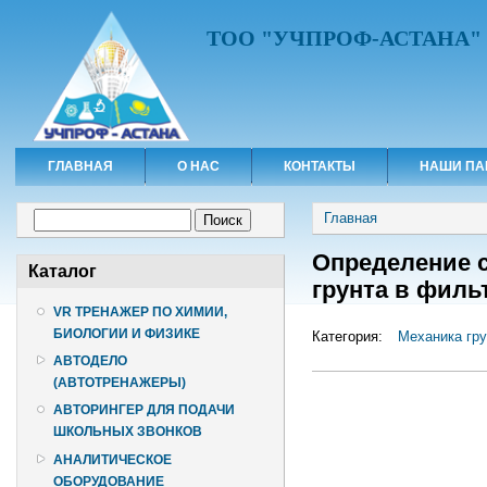
ТОО "УЧПРОФ-АСТАНА"
ГЛАВНАЯ
О НАС
КОНТАКТЫ
НАШИ ПА
Вы здесь
Форма поиска
Главная
Поиск
Определение 
Каталог
грунта в филь
VR ТРЕНАЖЕР ПО ХИМИИ,
БИОЛОГИИ И ФИЗИКЕ
Категория:
Механика гру
АВТОДЕЛО
(АВТОТРЕНАЖЕРЫ)
АВТОРИНГЕР ДЛЯ ПОДАЧИ
ШКОЛЬНЫХ ЗВОНКОВ
АНАЛИТИЧЕСКОЕ
ОБОРУДОВАНИЕ